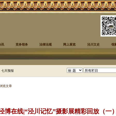
快讯
党务馆务
法律法规
网上展览
泾川文史
馆
 浏览文章
泾博在线|“泾川记忆”摄影展精彩回放（一