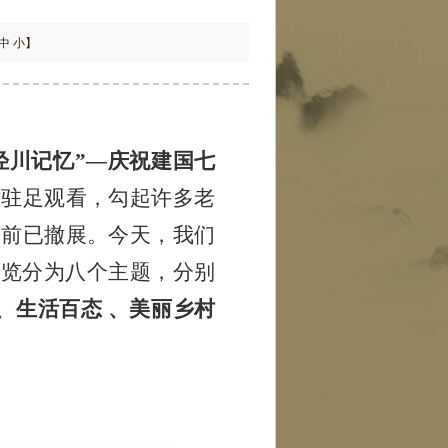
中
小
】
泾川记忆”—庆祝建国七
时驻足观看，勾起许多老
目前已撤展。今天，我们
展览分为八个主题，分别
、生活百态 、美丽乡村