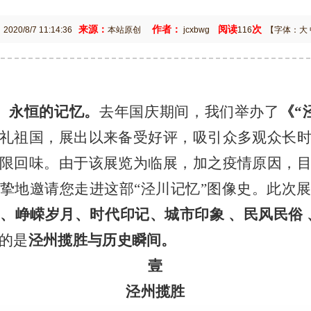
：
来源：
作者：
阅读
次
2020/8/7 11:14:36
本站原创
jcxbwg
116
【字体：
大
永恒的记忆。
去年国庆期间，我们举办了
《
“
礼祖国，展出以来备受好评，吸引众多观众长
限回味。由于该展览为临展，加之疫情原因，
挚地邀请您走进这部
“泾川记忆”图像史。此次
间、峥嵘岁月、时代印记、城市印象
、民风民俗
的是
泾州揽胜与历史瞬间。
壹
泾州揽胜