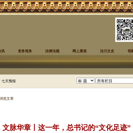
快讯
党务馆务
法律法规
网上展览
泾川文史
馆
 浏览文章
文脉华章丨这一年，总书记的“文化足迹”