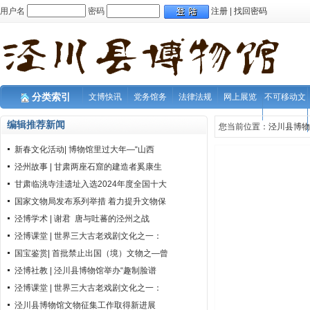
用户名
密码
注册
|
找回密码
分类索引
文博快讯
党务馆务
法律法规
网上展览
不可移动文
物
编辑推荐新闻
您当前位置：
泾川县博物
新春文化活动| 博物馆里过大年—“山西
泾州故事 | 甘肃两座石窟的建造者奚康生
甘肃临洮寺洼遗址入选2024年度全国十大
国家文物局发布系列举措 着力提升文物保
泾博学术 | 谢君 唐与吐蕃的泾州之战
泾博课堂 | 世界三大古老戏剧文化之一：
国宝鉴赏| 首批禁止出国（境）文物之—曾
泾博社教 | 泾川县博物馆举办“趣制脸谱
泾博课堂 | 世界三大古老戏剧文化之一：
泾川县博物馆文物征集工作取得新进展